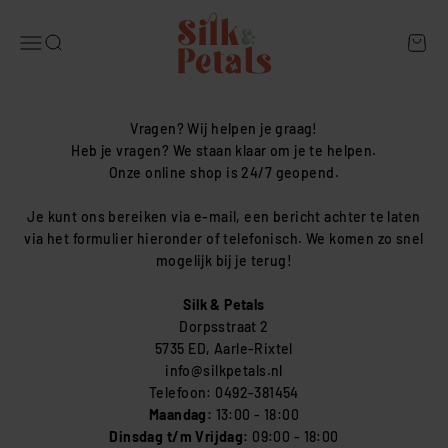
Naar inhoud
Silk & Petals
Navigatiemenu openen
Zoeken openen
Winke
Vragen? Wij helpen je graag!
Heb je vragen? We staan klaar om je te helpen.
Onze online shop is 24/7 geopend.
Je kunt ons bereiken via e-mail, een bericht achter te laten
via het formulier hieronder of telefonisch. We komen zo snel
mogelijk bij je terug!
Silk & Petals
Dorpsstraat 2
5735 ED, Aarle-Rixtel
info@silkpetals.nl
Telefoon: 0492-381454
Maandag:
13:00 - 18:00
Dinsdag t/m Vrijdag:
09:00 - 18:00