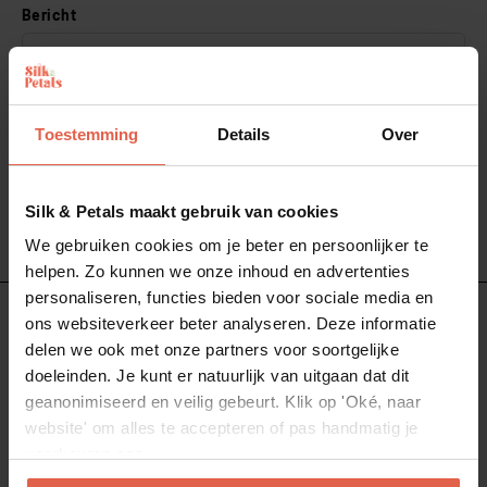
Bericht
Toestemming
Details
Over
Silk & Petals maakt gebruik van cookies
Verstuur
We gebruiken cookies om je beter en persoonlijker te
helpen. Zo kunnen we onze inhoud en advertenties
personaliseren, functies bieden voor sociale media en
ons websiteverkeer beter analyseren. Deze informatie
Nieuwsbrief
delen we ook met onze partners voor soortgelijke
doeleinden. Je kunt er natuurlijk van uitgaan dat dit
Meld je aan voor onze nieuwsbrief en ontvang als eerste
geanonimiseerd en veilig gebeurt. Klik op 'Oké, naar
updates over nieuwe collecties, stylingadvies, bloemschik
website' om alles te accepteren of pas handmatig je
tips en de nieuwste trends.
voorkeuren aan.