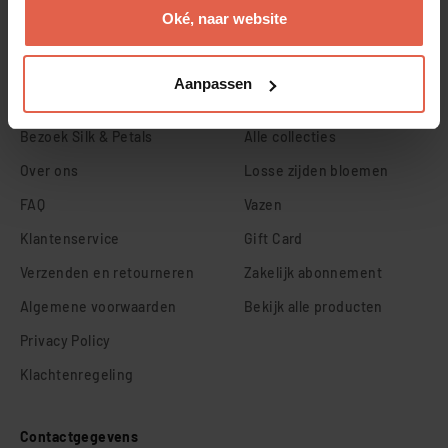
Oké, naar website
Abonneren
E-mailadres
Aanpassen
Klantenservice
Onze producten
Bezoek Silk & Petals
Alle collecties
Over ons
Losse zijden bloemen
FAQ
Vazen
Klantenservice
Gift Card
Verzenden en retourneren
Zakelijk abonnement
Algemene voorwaarden
Bekijk alle producten
Privacy Policy
Klachtenregeling
Contactgegevens